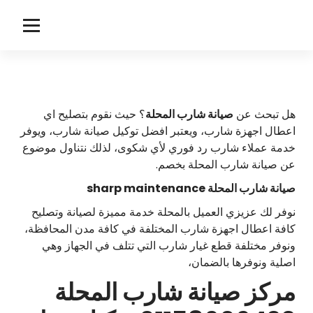
لتجاوز
لى
s
مركز صيانة شارب
لمحتوى
h
a
r
هل تبحث عن
صيانة شارب المحلة
؟ حيث نقوم بتصليح اي
اعطال اجهزة شارب، ويعتبر افضل توكيل صيانة شارب، ويوفر
p
خدمة عملاء شارب رد فوري لأي شكوى، لذلك نتناول موضوع
عن صيانة شارب المحلة بخصم.
صيانة شارب المحلة sharp maintenance
نوفر لك عزيزي العميل بالمحلة خدمة مميزة لصيانة وتصليح
كافة اعطال اجهزة شارب المختلفة في كافة مدن المحافظة،
ونوفر مختلفة قطع غيار شارب التي تتلف في الجهاز وهي
اصلية ونوفرها بالضمان،
مركز صيانة شارب المحلة