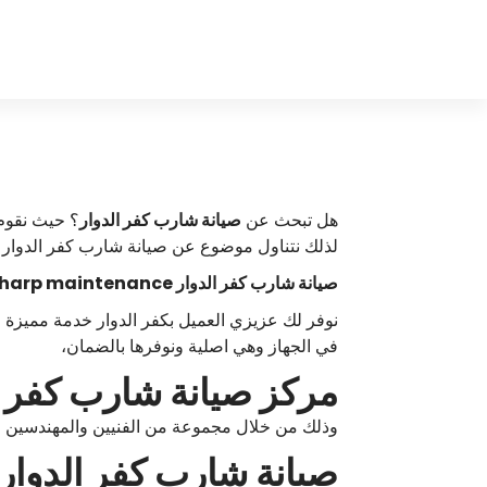
لتجاوز
لى
s
مركز صيانة شارب
لمحتوى
h
a
r
p
هل تبحث عن
صيانة شارب كفر الدوار
؟ حيث نقوم
لذلك نتناول موضوع عن صيانة شارب كفر الدوار 
صيانة شارب كفر الدوار sharp maintenance
نوفر لك عزيزي العميل بكفر الدوار خدمة مميزة 
في الجهاز وهي اصلية ونوفرها بالضمان،
مركز صيانة شارب كفر الدوار 01158606439 توكيل صيانة ش
وذلك من خلال مجموعة من الفنيين والمهندسين ال
صيانة شارب كفر الدوار