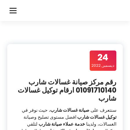
لتجاوز
لى
s
مركز صيانة شارب
لمحتوى
h
a
r
24
p
ديسمبر, 2022
رقم مركز صيانة غسالات شارب
01091710140 ارقام توكيل غسالات
شارب
سنتعرف على
صيانة غسالات شارب
، حيث نوفر في
توكيل غسالات شارب
افضل مستوى تصليح وصيانة
الغسالات، ولدينا
خدمة عملاء صيانة شارب
لتلقي