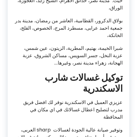
حيث: مدينة نصر، حدائق الأهرام، الشيخ زايد، العجوزة،
الوراق،
بولاق الدكرور، القطامية، العاشر من رمضان، مدينة بدر
جمعية احمد عرابى، مسطرد المرج، الخصوص، القلج،
الخانكة،
شبرا الخيمة، بهتيم، المطرية، الزيتون، عين شمس،
عزبة النخل، جسر السويس، مساكن الشروق، عزبة
الهجانة، زهراء مدينة نصر، وغيرها….
توكيل غسالات شارب
الاسكندرية
عزيزي العميل في الاسكندرية نوفر لك افضل فريق
مدرب لتصليح اعطال غسالاتك في اي مكان في
المحافظة
وتوفير صيانة عالية الجودة لغسالات sharp العربى،